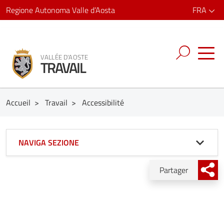
Regione Autonoma Valle d’Aosta
FRA
VALLÉE D'AOSTE
TRAVAIL
Accueil
>
Travail
>
Accessibilité
NAVIGA SEZIONE
Partager