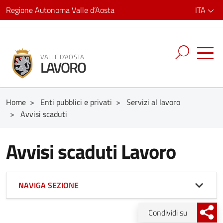
Regione Autonoma Valle d’Aosta
ITA
VALLE D'AOSTA
LAVORO
Home
>
Enti pubblici e privati
>
Servizi al lavoro
>
Avvisi scaduti
Avvisi scaduti Lavoro
NAVIGA SEZIONE
Condividi su